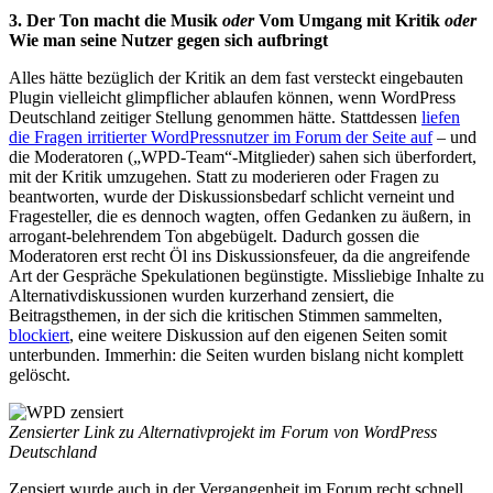
3. Der Ton macht die Musik
oder
Vom Umgang mit Kritik
oder
Wie man seine Nutzer gegen sich aufbringt
Alles hätte bezüglich der Kritik an dem fast versteckt eingebauten
Plugin vielleicht glimpflicher ablaufen können, wenn WordPress
Deutschland zeitiger Stellung genommen hätte. Stattdessen
liefen
die Fragen irritierter WordPressnutzer im Forum der Seite auf
– und
die Moderatoren („WPD-Team“-Mitglieder) sahen sich überfordert,
mit der Kritik umzugehen. Statt zu moderieren oder Fragen zu
beantworten, wurde der Diskussionsbedarf schlicht verneint und
Fragesteller, die es dennoch wagten, offen Gedanken zu äußern, in
arrogant-belehrendem Ton abgebügelt. Dadurch gossen die
Moderatoren erst recht Öl ins Diskussionsfeuer, da die angreifende
Art der Gespräche Spekulationen begünstigte. Missliebige Inhalte zu
Alternativdiskussionen wurden kurzerhand zensiert, die
Beitragsthemen, in der sich die kritischen Stimmen sammelten,
blockiert
, eine weitere Diskussion auf den eigenen Seiten somit
unterbunden. Immerhin: die Seiten wurden bislang nicht komplett
gelöscht.
Zensierter Link zu Alternativprojekt im Forum von WordPress
Deutschland
Zensiert wurde auch in der Vergangenheit im Forum recht schnell,