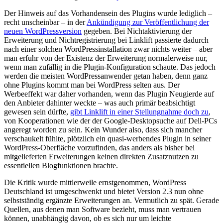
Der Hinweis auf das Vorhandensein des Plugins wurde lediglich –
recht unscheinbar – in der
Ankündigung zur Veröffentlichung der
neuen WordPressversion
gegeben. Bei Nichtaktivierung der
Erweiterung und Nichtregistrierung bei Linklift passierte dadurch
nach einer solchen WordPressinstallation zwar nichts weiter – aber
man erfuhr von der Existenz der Erweiterung normalerweise nur,
wenn man zufällig in die Plugin-Konfiguration schaute. Das jedoch
werden die meisten WordPressanwender getan haben, denn ganz
ohne Plugins kommt man bei WordPress selten aus. Der
Werbeeffekt war daher vorhanden, wenn das Plugin Neugierde auf
den Anbieter dahinter weckte – was auch primär beabsichtigt
gewesen sein dürfte,
gibt Linklift in einer Stellungnahme doch zu
,
von Kooperationen wie der der Google-Desktopsuche auf Dell-PCs
angeregt worden zu sein. Kein Wunder also, dass sich mancher
verschaukelt fühlte, plötzlich ein quasi-werbendes Plugin in seiner
WordPress-Oberfläche vorzufinden, das anders als bisher bei
mitgelieferten Erweiterungen keinen direkten Zusatznutzen zu
essentiellen Blogfunktionen brachte.
Die Kritik wurde mittlerweile ernstgenommen, WordPress
Deutschland ist umgeschwenkt und bietet Version 2.3 nun ohne
selbstständig ergänzte Erweiterungen an. Vermutlich zu spät. Gerade
Quellen, aus denen man Software bezieht, muss man vertrauen
können, unabhängig davon, ob es sich nur um leichte