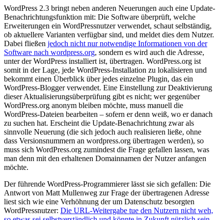
WordPress 2.3 bringt neben anderen Neuerungen auch eine Update-
Benachrichtungsfunktion mit: Die Software überprüft, welche
Erweiterungen ein WordPressnutzer verwendet, schaut selbständig,
ob aktuellere Varianten verfügbar sind, und meldet dies dem Nutzer.
Dabei fließen
jedoch nicht nur notwendige Informationen von der
Software nach wordpress.org
, sondern es wird auch die Adresse,
unter der WordPress installiert ist, übertragen. WordPress.org ist
somit in der Lage, jede WordPress-Installation zu lokalisieren und
bekommt einen Überblick über jedes einzelne Plugin, das ein
WordPress-Blogger verwendet. Eine Einstellung zur Deaktivierung
dieser Aktualisierungsüberprüfung gibt es nicht; wer gegenüber
WordPress.org anonym bleiben möchte, muss manuell die
WordPress-Dateien bearbeiten – sofern er denn weiß, wo er danach
zu suchen hat. Erscheint die Update-Benachrichtung zwar als
sinnvolle Neuerung (die sich jedoch auch realisieren ließe, ohne
dass Versionsnummern an wordpress.org übertragen werden), so
muss sich WordPress.org zumindest die Frage gefallen lassen, was
man denn mit den erhaltenen Domainnamen der Nutzer anfangen
möchte.
Der führende WordPress-Programmierer lässt sie sich gefallen: Die
Antwort von Matt Mullenweg zur Frage der übertragenen Adresse
liest sich wie eine Verhöhnung der um Datenschutz besorgten
WordPressnutzer:
Die URL-Weitergabe tue den Nutzern nicht weh,
so etwas sei selbstverständlich und könnte in Zukunft nützlich sein
.