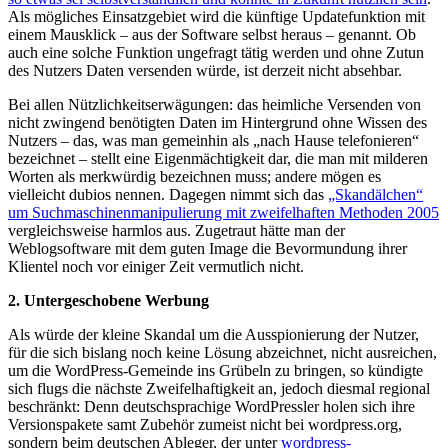
Als mögliches Einsatzgebiet wird die künftige Updatefunktion mit
einem Mausklick – aus der Software selbst heraus – genannt. Ob
auch eine solche Funktion ungefragt tätig werden und ohne Zutun
des Nutzers Daten versenden würde, ist derzeit nicht absehbar.
Bei allen Nützlichkeitserwägungen: das heimliche Versenden von
nicht zwingend benötigten Daten im Hintergrund ohne Wissen des
Nutzers – das, was man gemeinhin als „nach Hause telefonieren“
bezeichnet – stellt eine Eigenmächtigkeit dar, die man mit milderen
Worten als merkwürdig bezeichnen muss; andere mögen es
vielleicht dubios nennen. Dagegen nimmt sich das
„Skandälchen“
um Suchmaschinenmanipulierung mit zweifelhaften Methoden 2005
vergleichsweise harmlos aus. Zugetraut hätte man der
Weblogsoftware mit dem guten Image die Bevormundung ihrer
Klientel noch vor einiger Zeit vermutlich nicht.
2. Untergeschobene Werbung
Als würde der kleine Skandal um die Ausspionierung der Nutzer,
für die sich bislang noch keine Lösung abzeichnet, nicht ausreichen,
um die WordPress-Gemeinde ins Grübeln zu bringen, so kündigte
sich flugs die nächste Zweifelhaftigkeit an, jedoch diesmal regional
beschränkt: Denn deutschsprachige WordPressler holen sich ihre
Versionspakete samt Zubehör zumeist nicht bei wordpress.org,
sondern beim deutschen Ableger, der unter
wordpress-