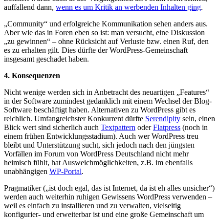
auffallend dann,
wenn es um Kritik an werbenden Inhalten ging
.
„Community“ und erfolgreiche Kommunikation sehen anders aus.
Aber wie das in Foren eben so ist: man versucht, eine Diskussion
„zu gewinnen“ – ohne Rücksicht auf Verluste bzw. einen Ruf, den
es zu erhalten gilt. Dies dürfte der WordPress-Gemeinschaft
insgesamt geschadet haben.
4. Konsequenzen
Nicht wenige werden sich in Anbetracht des neuartigen „Features“
in der Software zumindest gedanklich mit einem Wechsel der Blog-
Software beschäftigt haben. Alternativen zu WordPress gibt es
reichlich. Umfangreichster Konkurrent dürfte
Serendipity
sein, einen
Blick wert sind sicherlich auch
Textpattern
oder
Flatpress
(noch in
einem frühen Entwicklungsstadium). Auch wer WordPress treu
bleibt und Unterstützung sucht, sich jedoch nach den jüngsten
Vorfällen im Forum von WordPress Deutschland nicht mehr
heimisch fühlt, hat Ausweichmöglichkeiten, z.B. im ebenfalls
unabhängigen
WP-Portal
.
Pragmatiker („ist doch egal, das ist Internet, da ist eh alles unsicher“)
werden auch weiterhin ruhigen Gewissens WordPress verwenden –
weil es einfach zu installieren und zu verwalten, vielseitig
konfigurier- und erweiterbar ist und eine große Gemeinschaft um