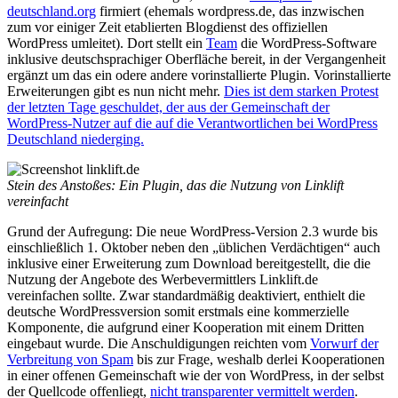
deutschland.org
firmiert (ehemals wordpress.de, das inzwischen
zum vor einiger Zeit etablierten Blogdienst des offiziellen
WordPress umleitet). Dort stellt ein
Team
die WordPress-Software
inklusive deutschsprachiger Oberfläche bereit, in der Vergangenheit
ergänzt um das ein odere andere vorinstallierte Plugin. Vorinstallierte
Erweiterungen gibt es nun nicht mehr.
Dies ist dem starken Protest
der letzten Tage geschuldet, der aus der Gemeinschaft der
WordPress-Nutzer auf die auf die Verantwortlichen bei WordPress
Deutschland niederging.
Stein des Anstoßes: Ein Plugin, das die Nutzung von Linklift
vereinfacht
Grund der Aufregung: Die neue WordPress-Version 2.3 wurde bis
einschließlich 1. Oktober neben den „üblichen Verdächtigen“ auch
inklusive einer Erweiterung zum Download bereitgestellt, die die
Nutzung der Angebote des Werbevermittlers Linklift.de
vereinfachen sollte. Zwar standardmäßig deaktiviert, enthielt die
deutsche WordPressversion somit erstmals eine kommerzielle
Komponente, die aufgrund einer Kooperation mit einem Dritten
eingebaut wurde. Die Anschuldigungen reichten vom
Vorwurf der
Verbreitung von Spam
bis zur Frage, weshalb derlei Kooperationen
in einer offenen Gemeinschaft wie der von WordPress, in der selbst
der Quellcode offenliegt,
nicht transparenter vermittelt werden
.