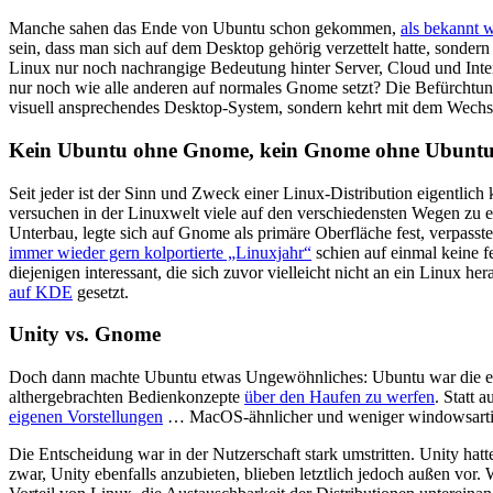
Manche sahen das Ende von Ubuntu schon gekommen,
als bekannt 
sein, dass man sich auf dem Desktop gehörig verzettelt hatte, sond
Linux nur noch nachrangige Bedeutung hinter Server, Cloud und Inte
nur noch wie alle anderen auf normales Gnome setzt? Die Befürchtun
visuell ansprechendes Desktop-System, sondern kehrt mit dem Wechs
Kein Ubuntu ohne Gnome, kein Gnome ohne Ubunt
Seit jeder ist der Sinn und Zweck einer Linux-Distribution eigentlic
versuchen in der Linuxwelt viele auf den verschiedensten Wegen zu 
Unterbau, legte sich auf Gnome als primäre Oberfläche fest, verpasst
immer wieder gern kolportierte „Linuxjahr“
schien auf einmal keine f
diejenigen interessant, die sich zuvor vielleicht nicht an ein Linux 
auf
KDE
gesetzt.
Unity vs. Gnome
Doch dann machte Ubuntu etwas Ungewöhnliches: Ubuntu war die erste
althergebrachten Bedienkonzepte
über den Haufen zu werfen
. Statt a
eigenen Vorstellungen
… MacOS-ähnlicher und weniger windowsart
Die Entscheidung war in der Nutzerschaft stark umstritten. Unity hat
zwar, Unity ebenfalls anzubieten, blieben letztlich jedoch außen vor