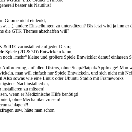
nerell besser als Nautilus!
n Gnome nicht einlenkt,
 usw….), andere Einstellungen zu unterstützen? Bis jetzt wird ja immer d
me die
GTK
Themes abschaffen will?
K
&
IDE
vorinstalliert auf jeder Distro,
nde Spiele (2D & 3D) Entwickeln kann,
h noch „mehr“ kleine und größere Spiele Entwickler darauf einlassen S
m Anforderung, auf allen Distros, ohne Snap/Flatpak/AppImage! Man wil
ckeln, man will einfach nur Spiele Entwickeln, und sich nicht mit Neb
)! Also sowas wie eine Linux oder Ubuntu Studio mit Frameworks
nigstens Nachinstallierbar,
 installieren zu müssen!
sen, wenn er Medizinische Hilfe benötigt!
niert, ohne Mechaniker zu sein!
Herumschlagen?!
nzfragen usw. hätte man schon