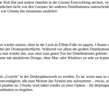
die Red Hat und andere ohnehin in die Gnome-Entwicklung stecken, v
tlichen nicht von den Gnomes der anderen Distributionen unterscheid
, wie Ubuntu ihn momentan ausliefert.
t wieder nutzen, ohne in die Lock-in-Effekt-Falle zu tappen, Ubuntu wi
e bei der Desktopoberfläche. Während vor allem die großen Distributi
nun wieder das, was einst zum guten Ton bei Distributionen gehörte: 
nome mit attraktivem Design, ohne Mac oder Windows zu sehr zu kopiere
 „Gesicht“ in der Desktoplinuxwelt zu werden. Es ist, wenn man so wi
Notwendigkeit, alle paar Monate das System neu aufzusetzen – etwas, 
ht planbar ist. Ubuntu wird daher wieder zu einer Option – für diejeni
stribution zu begeben.