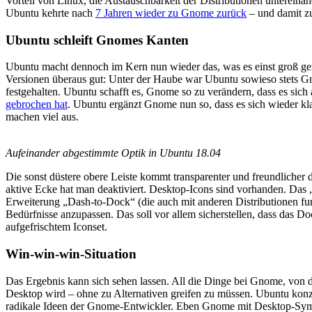
Vorteil von Linux, die Austauschbarkeit der Distributionen untereina
Ubuntu kehrte nach
7 Jahren wieder zu Gnome zurück
– und damit zu
Ubuntu schleift Gnomes Kanten
Ubuntu macht dennoch im Kern nun wieder das, was es einst groß gem
Versionen überaus gut: Unter der Haube war Ubuntu sowieso stets 
festgehalten. Ubuntu schafft es, Gnome so zu verändern, dass es sic
gebrochen hat
. Ubuntu ergänzt Gnome nun so, dass es sich wieder klas
machen viel aus.
Aufeinander abgestimmte Optik in Ubuntu 18.04
Die sonst düstere obere Leiste kommt transparenter und freundlicher 
aktive Ecke hat man deaktiviert. Desktop-Icons sind vorhanden. Das „
Erweiterung „Dash-to-Dock“ (die auch mit anderen Distributionen funk
Bedürfnisse anzupassen. Das soll vor allem sicherstellen, dass das 
aufgefrischtem Iconset.
Win-win-win-Situation
Das Ergebnis kann sich sehen lassen. All die Dinge bei Gnome, von
Desktop wird – ohne zu Alternativen greifen zu müssen. Ubuntu konzen
radikale Ideen der Gnome-Entwickler. Eben Gnome mit Desktop-Symbolen