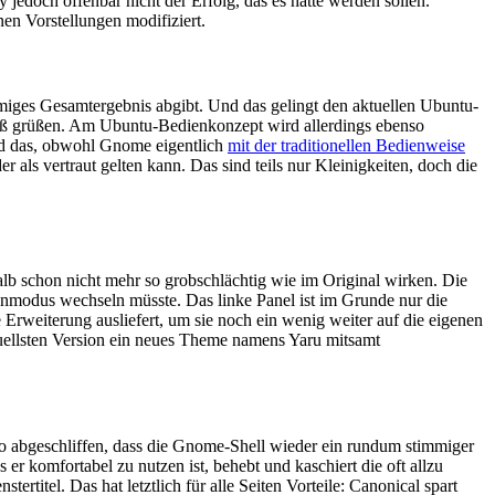
y jedoch offenbar nicht der Erfolg, das es hätte werden sollen.
en Vorstellungen modifiziert.
miges Gesamtergebnis abgibt. Und das gelingt den aktuellen Ubuntu-
eß grüßen. Am Ubuntu-Bedienkonzept wird allerdings ebenso
Und das, obwohl Gnome eigentlich
mit der traditionellen Bedienweise
 als vertraut gelten kann. Das sind teils nur Kleinigkeiten, doch die
alb schon nicht mehr so grobschlächtig wie im Original wirken. Die
tenmodus wechseln müsste. Das linke Panel ist im Grunde nur die
Erweiterung ausliefert, um sie noch ein wenig weiter auf die eigenen
tuellsten Version ein neues Theme namens Yaru mitsamt
o abgeschliffen, dass die Gnome-Shell wieder ein rundum stimmiger
r komfortabel zu nutzen ist, behebt und kaschiert die oft allzu
itel. Das hat letztlich für alle Seiten Vorteile: Canonical spart