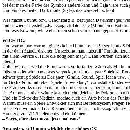
bei der man die Farbe des Symbols ändern kann und Caja wäre auch ge
Und ein Gescheiten Dark mode (Style), das wäre sehr schön!
Was macht Ubuntu bzw. Canonical z.B. bezüglich Dateimanager, wen
und es wieder freistellt z.B. bezüglich Titelleiste (Minimieren Button
Und was ist wenn, wie weiter oben schon von jemand gepostet, Gno
WICHTIG
:
Und warum nur, warum, gibt es keine Ubuntu oder Besser Linux
SD
in der dann Standardisierten Umgebung man, „überall“ Funktioniere
mit allem Service & Hilfe die nötig sein mag?! Dann würden sich auc
überall
laufen würden, weil die Frameworks vorinstalliert wären als Minimu
müssen, oder wie man etwas verpackt, nur um ein paar Spiele zu Entwi
schwer genug Spiele zu Designen (Grafik, Sound, Spiel Ideen usw…
für Grafik & Sound (eben Spiele Entwicklung), vorinstalliert, oder we
die Frameworks müssten natürlich immer vorinstalliert sein, ohne nach
Ein Automechaniker würde ja auch nicht gleichzeitig Doktor sein müs
Und ein Doktor der Medizin, möchte auch ein Auto haben das Funktio
Warum muss ein Spiele Entwickler sich mit Betriebssystem Fragen 
In der Zeit wo man all das Recherchieren muss, auch bezüglich Lize
Hunderte von 2D Spielen entwickeln können.
– Sorry, aber das musste jetzt mal raus!
Ansonsten, ist Ubuntu wirklich eine schönes OS!