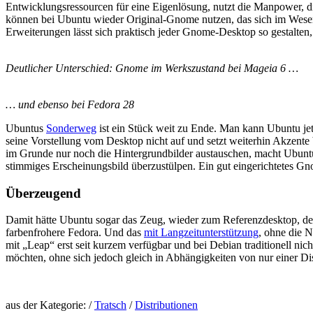
Entwicklungsressourcen für eine Eigenlösung, nutzt die Manpower, 
können bei Ubuntu wieder Original-Gnome nutzen, das sich im Wesen
Erweiterungen lässt sich praktisch jeder Gnome-Desktop so gestalten
Deutlicher Unterschied: Gnome im Werkszustand bei Mageia 6 …
… und ebenso bei Fedora 28
Ubuntus
Sonderweg
ist ein Stück weit zu Ende. Man kann Ubuntu jetz
seine Vorstellung vom Desktop nicht auf und setzt weiterhin Akzent
im Grunde nur noch die Hintergrundbilder austauschen, macht Ubuntu 
stimmiges Erscheinungsbild überzustülpen. Ein gut eingerichtetes G
Überzeugend
Damit hätte Ubuntu sogar das Zeug, wieder zum Referenzdesktop, dem
farbenfrohere Fedora. Und das
mit Langzeitunterstützung
, ohne die 
mit „Leap“ erst seit kurzem verfügbar und bei Debian traditionell nic
möchten, ohne sich jedoch gleich in Abhängigkeiten von nur einer Di
aus der Kategorie: /
Tratsch
/
Distributionen