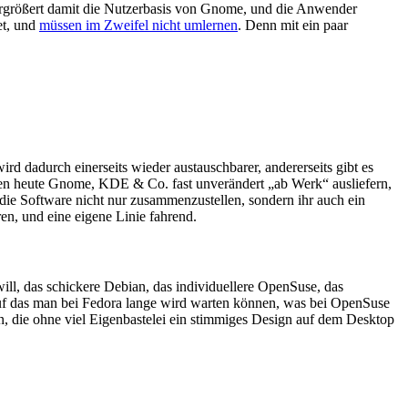
ergrößert damit die Nutzerbasis von Gnome, und die Anwender
et, und
müssen im Zweifel nicht umlernen
. Denn mit ein paar
rd dadurch einerseits wieder austauschbarer, andererseits gibt es
onen heute Gnome,
KDE
& Co. fast unverändert „ab Werk“ ausliefern,
die Software nicht nur zusammenzustellen, sondern ihr auch ein
n, und eine eigene Linie fahrend.
ll, das schickere Debian, das individuellere OpenSuse, das
auf das man bei Fedora lange wird warten können, was bei OpenSuse
gen, die ohne viel Eigenbastelei ein stimmiges Design auf dem Desktop