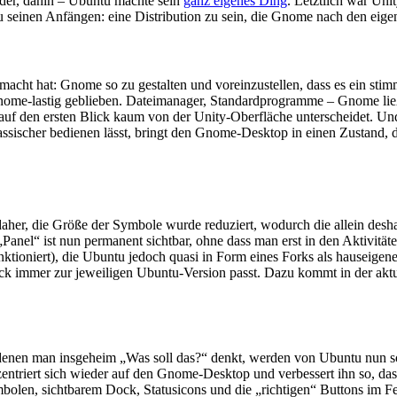
nder, dahin – Ubuntu machte sein
ganz eigenes Ding
. Letztlich war Unit
 seinen Anfängen: eine Distribution zu sein, die Gnome nach den eigen
acht hat: Gnome so zu gestalten und voreinzustellen, dass es ein stim
Gnome-lastig geblieben. Dateimanager, Standardprogramme – Gnome li
h auf den ersten Blick kaum von der Unity-Oberfläche unterscheidet. 
sischer bedienen lässt, bringt den Gnome-Desktop in einen Zustand, der
daher, die Größe der Symbole wurde reduziert, wodurch die allein desh
Panel“ ist nun permanent sichtbar, ohne dass man erst in den Aktivitä
tioniert), die Ubuntu jedoch quasi in Form eines Forks als hauseigene 
Dock immer zur jeweiligen Ubuntu-Version passt. Dazu kommt in der ak
 denen man insgeheim „Was soll das?“ denkt, werden von Ubuntu nun s
triert sich wieder auf den Gnome-Desktop und verbessert ihn so, dass e
, sichtbarem Dock, Statusicons und die „richtigen“ Buttons im Fenstert