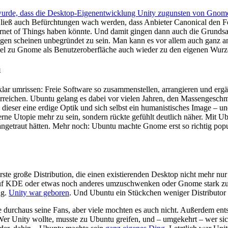
wurde, dass die Desktop-Eigenentwicklung Unity zugunsten von Gnom
ern ließ auch Befürchtungen wach werden, dass Anbieter Canonical de
rnet of Things haben könnte. Und damit gingen dann auch die Grundsat
gen scheinen unbegründet zu sein. Man kann es vor allem auch ganz an
el zu Gnome als Benutzeroberfläche auch wieder zu den eigenen Wurz
u
h klar umrissen: Freie Software so zusammenstellen, arrangieren und erg
erreichen. Ubuntu gelang es dabei vor vielen Jahren, den Massengesc
e dieser eine erdige Optik und sich selbst ein humanistisches Image – 
erne Utopie mehr zu sein, sondern rückte gefühlt deutlich näher. Mit 
herangetraut hätten. Mehr noch: Ubuntu machte Gnome erst so richtig pop
 große Distribution, die einen existierenden Desktop nicht mehr nur
uf
KDE
oder etwas noch anderes umzuschwenken oder Gnome stark zu
ig.
Unity war geboren
. Und Ubuntu ein Stückchen weniger Distributor
te durchaus seine Fans, aber viele mochten es auch nicht. Außerdem ent
. Wer Unity wollte, musste zu Ubuntu greifen, und – umgekehrt – wer si