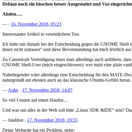
Debian noch ein bisschen besser Ausgestattet und Vor-eingericht
Alsden….
— ·
16. November 2018, 05:23
Interessanter Artikel in versönlichem Ton.
Ich hätte mir damals bei der Entscheidung gegen die
GNOME
Shell 
ihnen nicht zutrauen“ und diese Bevormundung hat mich letztlich auc
Zu Canonicals Verteidigung muss man allerdings auch anführen, dass
GNOME
Shell-User (mich eingeschlossen): wer nutzt eine plain vani
Naheliegender wäre allerdings eine Entscheidung für den
MATE
-Des
naturgemäß am ehesten auch an das klassische Ubuntu-Gefühl heran.
—
Anke
·
17. November 2018, 14:07
So viel Unsinn auf einen Haufen…
Und was um alles in der Welt soll bitte „Linux
SDK
&
IDE
“ sein? Da
— fatabbot ·
17. November 2018, 19:55
Deine Webseite hat ein Problem, siehe: