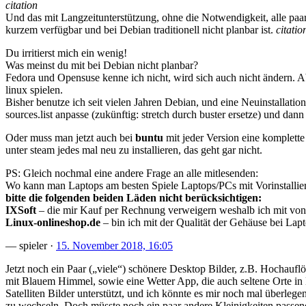
citation
Und das mit Langzeitunterstützung, ohne die Notwendigkeit, alle paa
kurzem verfügbar und bei Debian traditionell nicht planbar ist.
citatio
Du irritierst mich ein wenig!
Was meinst du mit bei Debian nicht planbar?
Fedora und Opensuse kenne ich nicht, wird sich auch nicht ändern. 
linux spielen.
Bisher benutze ich seit vielen Jahren Debian, und eine Neuinstallat
sources.list anpasse (zukünftig: stretch durch buster ersetze) und dan
Oder muss man jetzt auch bei
buntu
mit jeder Version eine komplett
unter steam jedes mal neu zu installieren, das geht gar nicht.
PS: Gleich nochmal eine andere Frage an alle mitlesenden:
Wo kann man Laptops am besten Spiele Laptops/PCs mit Vorinstalli
bitte die folgenden beiden Läden nicht berücksichtigen:
IXS
oft
– die mir Kauf per Rechnung verweigern weshalb ich mit von 
Linux-onlineshop.de
– bin ich mit der Qualität der Gehäuse bei Lapt
— spieler ·
15. November 2018, 16:05
Jetzt noch ein Paar („viele“) schönere Desktop Bilder, z.B. Hochauf
mit Blauem Himmel, sowie eine Wetter App, die auch seltene Orte in
Satelliten Bilder unterstützt, und ich könnte es mir noch mal über
zu wechseln. Doch müsste noch ein paar andere Kleinigkeiten passe