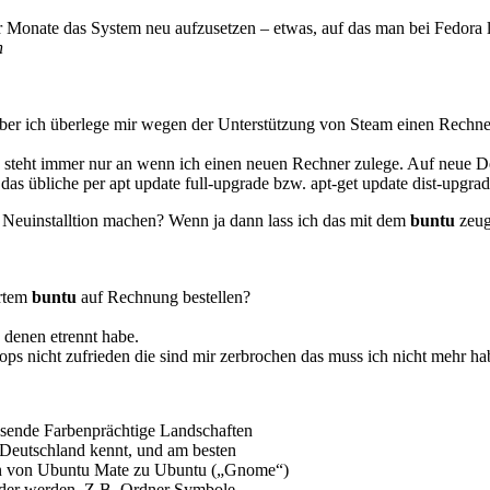
r Monate das System neu aufzusetzen – etwas, auf das man bei Fedora 
n
Aber ich überlege mir wegen der Unterstützung von Steam einen Rechn
ion steht immer nur an wenn ich einen neuen Rechner zulege. Auf neue D
n das übliche per apt update full-upgrade bzw. apt-get update dist-upgra
e Neuinstalltion machen? Wenn ja dann lass ich das mit dem
buntu
zeug
ertem
buntu
auf Rechnung bestellen?
denen etrennt habe.
ops nicht zufrieden die sind mir zerbrochen das muss ich nicht mehr ha
lösende Farbenprächtige Landschaften
 Deutschland kennt, und am besten
legen von Ubuntu Mate zu Ubuntu („Gnome“)
nder werden. Z.B. Ordner Symbole