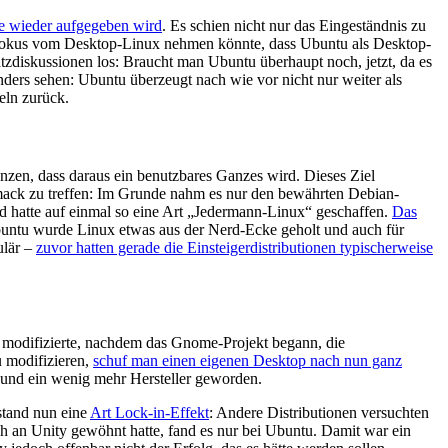
e wieder aufgegeben wird
. Es schien nicht nur das Eingeständnis zu
n Fokus vom Desktop-Linux nehmen könnte, dass Ubuntu als Desktop-
zdiskussionen los: Braucht man Ubuntu überhaupt noch, jetzt, da es
ders sehen: Ubuntu überzeugt nach wie vor nicht nur weiter als
eln zurück.
änzen, dass daraus ein benutzbares Ganzes wird. Dieses Ziel
hmack zu treffen: Im Grunde nahm es nur den bewährten Debian-
und hatte auf einmal so eine Art „Jedermann-Linux“ geschaffen.
Das
Ubuntu wurde Linux etwas aus der Nerd-Ecke geholt und auch für
ulär –
zuvor hatten gerade die Einsteigerdistributionen typischerweise
 modifizierte, nachdem das Gnome-Projekt begann, die
 modifizieren,
schuf man einen eigenen Desktop nach nun ganz
 und ein wenig mehr Hersteller geworden.
stand nun eine
Art Lock-in-Effekt
: Andere Distributionen versuchten
ch an Unity gewöhnt hatte, fand es nur bei Ubuntu. Damit war ein